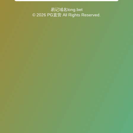
易记域名long.bet
© 2026 PG直营 All Rights Reserved.